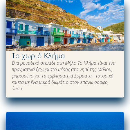
Το χωριό Κλήμα
Ένα μοναδικό στολίδι στη Μήλο Το Κλήμα είναι ένα
πραγματικά ξεχωριστό μέρος στο νησί της Μήλου,
φημισμένο για τα εμβληματικά Σύρματα—ιστορικά
καϊκια με ένα μικρό δωμάτιο στον επάνω όροφο,
όπου