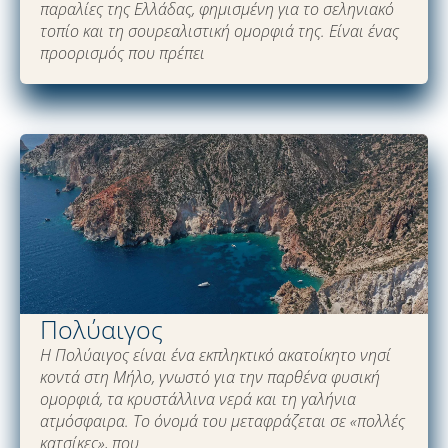
παραλίες της Ελλάδας, φημισμένη για το σεληνιακό
τοπίο και τη σουρεαλιστική ομορφιά της. Είναι ένας
προορισμός που πρέπει
Πολύαιγος
Η Πολύαιγος είναι ένα εκπληκτικό ακατοίκητο νησί
κοντά στη Μήλο, γνωστό για την παρθένα φυσική
ομορφιά, τα κρυστάλλινα νερά και τη γαλήνια
ατμόσφαιρα. Το όνομά του μεταφράζεται σε «πολλές
κατσίκες», που