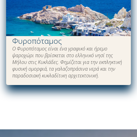
Φυροπόταμος
Ο Φυροπόταμος είναι ένα γραφικό και ήρεμο
ψαροχώρι που βρίσκεται στο ελληνικό νησί της
Μήλου στις Κυκλάδες. Φημίζεται για την εκπληκτική
φυσική ομορφιά, τα γαλαζοπράσινα νερά και την
παραδοσιακή κυκλαδίτικη αρχιτεκτονική.