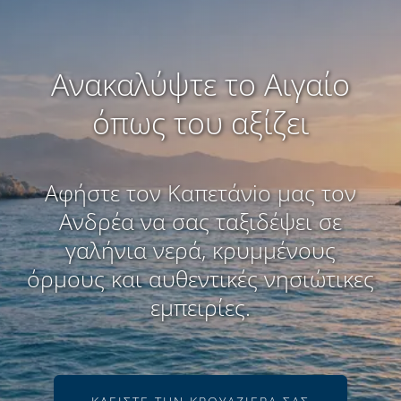
Ανακαλύψτε το Αιγαίο
όπως του αξίζει
Αφήστε τον Καπετάνio μας τον
Ανδρέα να σας ταξιδέψει σε
γαλήνια νερά, κρυμμένους
όρμους και αυθεντικές νησιώτικες
εμπειρίες.