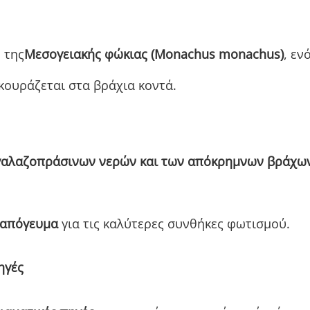
 της
Μεσογειακής φώκιας (Monachus monachus)
, εν
εκουράζεται στα βράχια κοντά.
 γαλαζοπράσινων νερών και των απόκρημνων βράχω
 απόγευμα
για τις καλύτερες συνθήκες φωτισμού.
ηγές