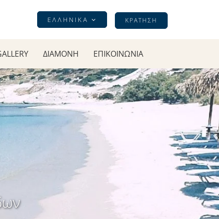
ΕΛΛΗΝΙΚΆ
ΚΡΆΤΗΣΗ
GALLERY
ΔΙΑΜΟΝΉ
ΕΠΙΚΟΙΝΩΝΊΑ
δων