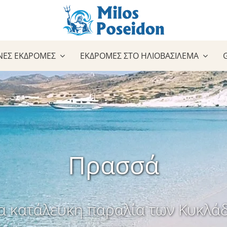
ΝΈΣ ΕΚΔΡΟΜΈΣ
ΕΚΔΡΟΜΈΣ ΣΤΟ ΗΛΙΟΒΑΣΊΛΕΜΑ
Πρασσά
α κατάλευκη παραλία των Κυκλά