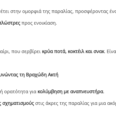
τει στην ομορφιά της παραλίας, προσφέροντας ένα 
πλώστρες
προς ενοικίαση.
αίρι, που σερβίρει
κρύα ποτά, κοκτέιλ και σνακ
. Είν
ευνώντας τη Βραχώδη Ακτή
κή ορατότητα για
κολύμβηση με αναπνευστήρα
.
ς σχηματισμούς
στις άκρες της παραλίας για μια ακό