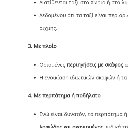
Διατίθενται ταξί στο Χωριό ή στο λι
Δεδομένου ότι τα ταξί είναι περιορ
αιχμής.
3. Με πλοίο
Ορισμένες
περιηγήσεις με σκάφος
α
Η ενοικίαση ιδιωτικών σκαφών ή τα 
4. Με περπάτημα ή ποδήλατο
Ενώ είναι δυνατόν, το περπάτημα ή
λοφώδης και σκονισμένος
, ειδικά τ