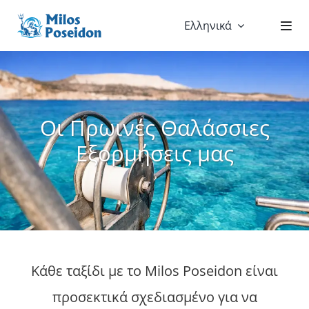
Skip
Ελληνικά
to
content
Οι Πρωινές Θαλάσσιες
Εξορμήσεις μας
Κάθε ταξίδι με το Milos Poseidon είναι
προσεκτικά σχεδιασμένο για να