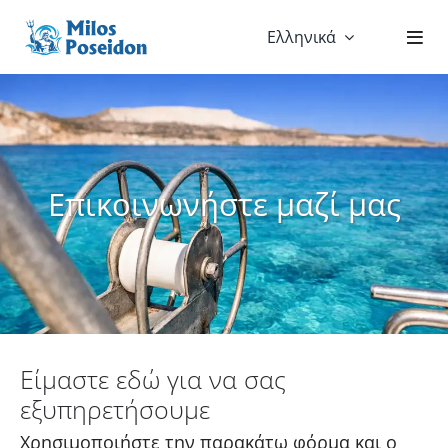
Skip
Ελληνικά
to
content
Επικοινωνήστε μαζί μας
Είμαστε εδώ για να σας
εξυπηρετήσουμε
Χρησιμοποιήστε την παρακάτω φόρμα και ο