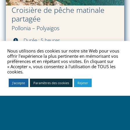
Croisière de pêche matinale
partagée
Pollonia – Polyaigos
Durée : 5 heures
Nous utilisons des cookies sur notre site Web pour vous
Nombre de passagers : jusqu’à 10
offrir l'expérience la plus pertinente en mémorisant vos
préférences et en répétant vos visites. En cliquant sur
3 arrêts baignade dans des eaux
« Accepter », vous consentez à l'utilisation de TOUS les
cristallines
cookies.
RÉSERVEZ
Spécialités traditionnelles de Milos à bord
J'accepte
Paramètres des cookies
Rejeter
Matériel de pêche disponible
VOIR LES DÉTAILS