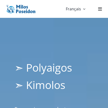
Skip
Français
to
content
➣ Polyaigos
➣ Kimolos