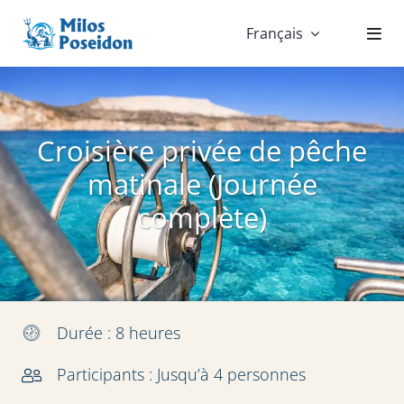
Skip
Français
to
content
Croisière privée de pêche
matinale (Journée
complète)
Durée : 8 heures
Participants : Jusqu’à 4 personnes