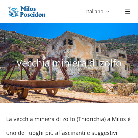
Skip
Italiano
to
content
Vecchia miniera di zolfo
La vecchia miniera di zolfo (Thiorichia) a Milos è
uno dei luoghi più affascinanti e suggestivi