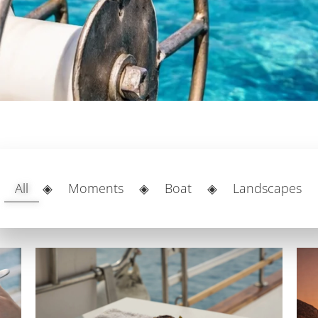
All
◈
Moments
◈
Boat
◈
Landscapes